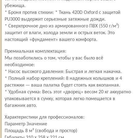
убежища.
* Броня против стихии: * Ткань 420D Охfоrd с защитой
РU3000 выдержит серьезные затяжные дожди.
* Сверхпрочное дно из армированного ПВХ (550 г/м²)
защитит от влаги, холода земли и острых веток. Это
настоящий «фундамент» вашего комфорта.
Премиальная комплектация:
Мы позаботились о том, чтобы у вас было всё
необходимое:
* Насос высокого давления: Быстрая и легкая накачка.
* Полный набор креплений: 8 надежных колышков и 4
растяжки — ваша палатка будет стоять как вкопанная.
* Удобная сумка: Весь этот «дворец» весом 20 кг аккуратно
упаковывается в сумку, которая легко помещается в
багажник авто.
Характеристики для профессионалов:
Параметр Значение
Площадь 8 м² (свобода и простор)
Габариты 310 х 258 х 221 см