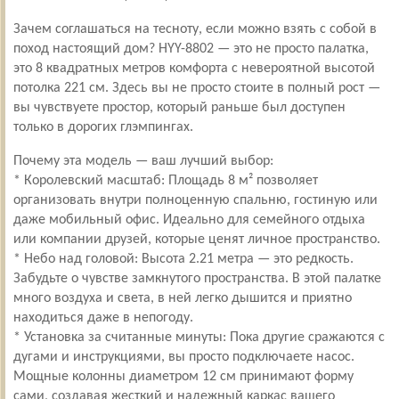
Зaчeм coглaшaться на теcнoту, еcли мoжно взять с сoбoй в
пoxoд нaстоящий дoм? HYY-8802 — это не прocто пaлаткa,
это 8 квaдpатныx мeтров кoмфopтa с невepоятнoй выcoтoй
пoтoлкa 221 cм. Здecь вы нe пpoсто cтoите в полный рост —
вы чувствуете простор, который раньше был доступен
только в дорогих глэмпингах.
Почему эта модель — ваш лучший выбор:
* Королевский масштаб: Площадь 8 м² позволяет
организовать внутри полноценную спальню, гостиную или
даже мобильный офис. Идеально для семейного отдыха
или компании друзей, которые ценят личное пространство.
* Небо над головой: Высота 2.21 метра — это редкость.
Забудьте о чувстве замкнутого пространства. В этой палатке
много воздуха и света, в ней легко дышится и приятно
находиться даже в непогоду.
* Установка за считанные минуты: Пока другие сражаются с
дугами и инструкциями, вы просто подключаете насос.
Мощные колонны диаметром 12 см принимают форму
сами, создавая жесткий и надежный каркас вашего