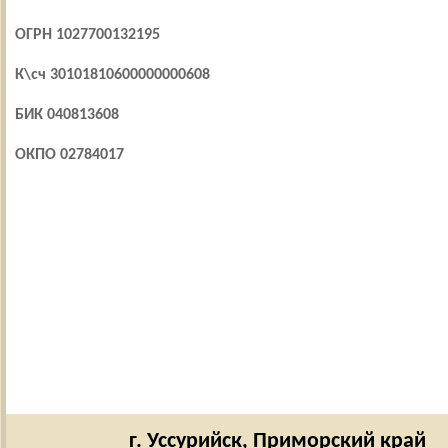
ОГРН 1027700132195
К\сч 30101810600000000608
БИК 040813608
ОКПО 02784017
г. Уссурийск,
Приморский край