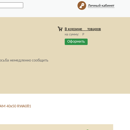
Личный кабинет
В корзине
товаров
на сумму:
Р
Оформить
росьба немедленно сообщить
AM 40x50 RWA081