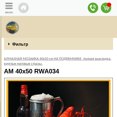
Фильтр
АЛМАЗНАЯ МОЗАИКА 40х50 см НА ПОДРАМНИКЕ, полная выкладка,
круглые матовые стразы.
AM 40x50 RWA034