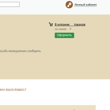
Личный кабинет
В корзине
товаров
на сумму:
Р
Оформить
росьба немедленно сообщить
AM 40x50 RWA017