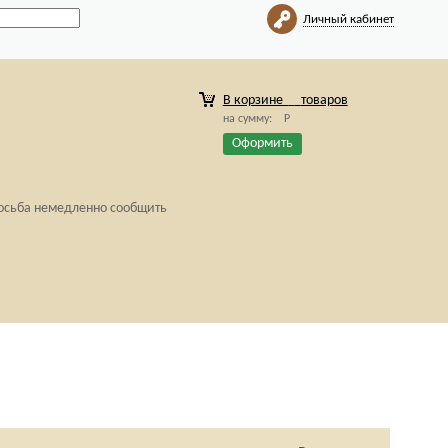
Личный кабинет
В корзине
товаров
на сумму:
Р
Оформить
росьба немедленно сообщить