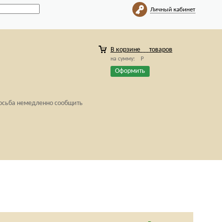
Личный кабинет
В корзине
товаров
на сумму:
Р
Оформить
росьба немедленно сообщить