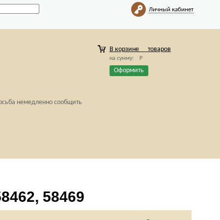
Личный кабинет
В корзине
товаров
на сумму:
Р
Оформить
росьба немедленно сообщить
58462, 58469