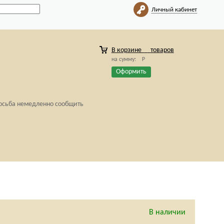
Личный кабинет
В корзине
товаров
на сумму:
Р
Оформить
росьба немедленно сообщить
В наличии